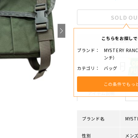
SOLD OU
こちらをお探しで
分割・
ブランド
MYSTERY R
ンチ）
カテゴリ
バッグ
この条件でもっ
アイテム説明
ブランド名
MYST
性別
メン