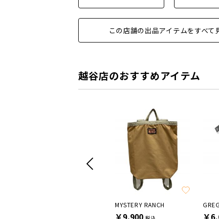
この店舗の出品アイテムをすべて
越谷店のおすすめアイテム
SALE
age
cilogear
MYSTERY RANCH
GRE
￥9,900
￥9,900
￥6,
税込
税込