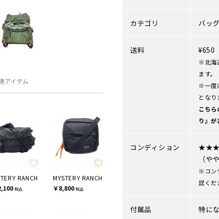
カテゴリ
バッ
送料
¥65
※北海
ます。
連アイテム
※一度
となり
こちら
り』が
コンディション
★★
（や
※コン
TERY RANCH
MYSTERY RANCH
認くだ
,100
￥8,800
税込
税込
付属品
特に