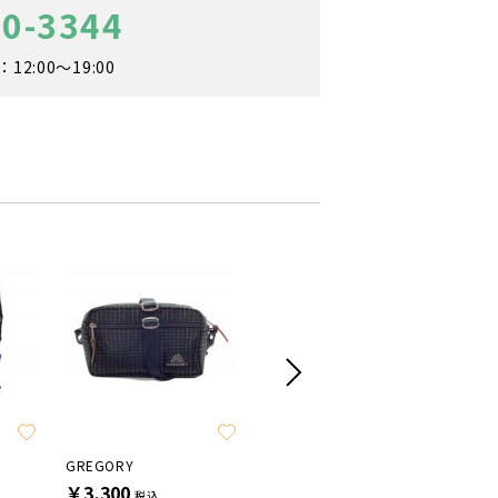
60-3344
2:00～19:00
SALE
SALE
GREGORY
SEIBERTRON
GOLITE
￥3,300
￥5,500
￥7,70
税込
税込