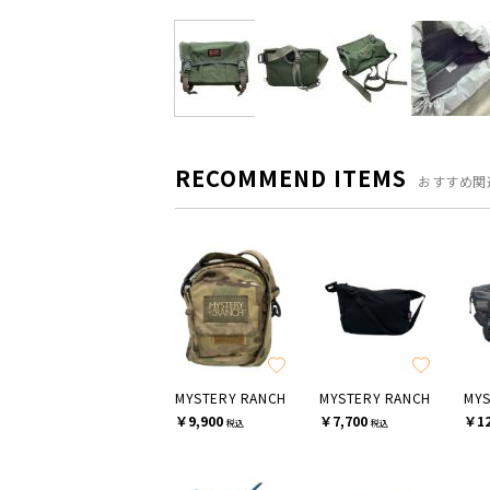
RECOMMEND ITEMS
おすすめ関
MYSTERY RANCH
MYSTERY RANCH
MYS
￥9,900
￥7,700
￥12
税込
税込