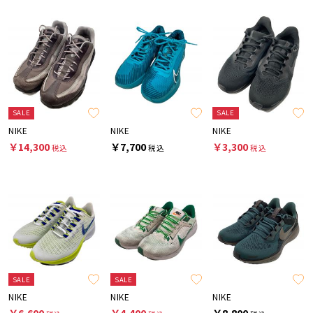
SALE
SALE
NIKE
NIKE
NIKE
￥14,300
￥7,700
￥3,300
税込
税込
税込
SALE
SALE
NIKE
NIKE
NIKE
￥6,600
￥4,400
￥8,800