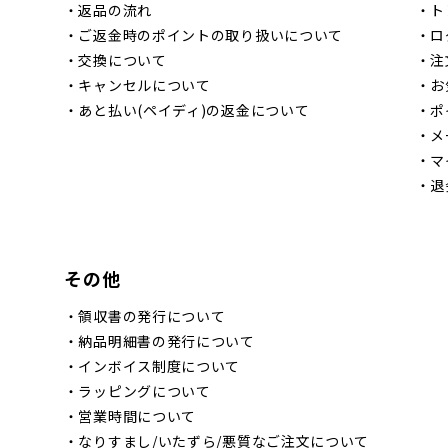
・
返品の流れ
・
ト
・
ご返金時のポイントの取り扱いについて
・
ロ
・
交換について
・
注
・
キャンセルについて
・
お
・
あと払い(ペイディ)の返金について
・
ポ
・
メ
・
マ
・
退
その他
・
領収書の発行について
・
納品明細書の発行について
・
インボイス制度について
・
ラッピングについて
・
営業時間について
・
なりすまし/いたずら/悪質なご注文について