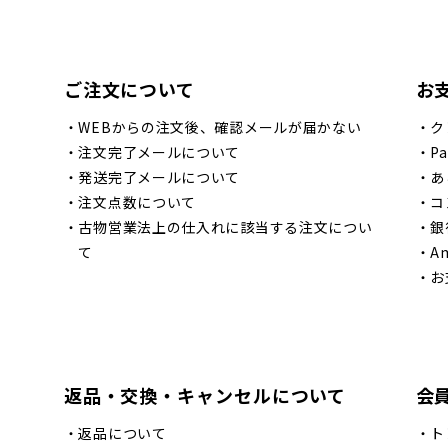
ご注文について
お
・
WEBからの注文後、確認メールが届かない
・
ク
・
注文完了メールについて
・
Pa
・
発送完了メールについて
・
あ
・
注文点数について
・
コ
・
古物営業法上の仕入れに該当する注文につい
・
銀
て
・
A
・
お
返品・交換・キャンセルについて
会
・
返品について
・
ト