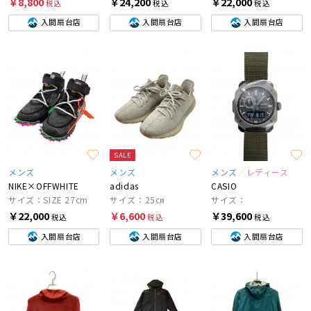
￥8,800
￥24,200
￥22,000
税込
税込
税込
入間扇台店
入間扇台店
入間扇台店
SALE
メンズ
メンズ
メンズ
レディース
NIKE×OFFWHITE
adidas
CASIO
サイズ：SIZE 27cm
サイズ：25㎝
サイズ：
￥22,000
￥6,600
￥39,600
税込
税込
税込
入間扇台店
入間扇台店
入間扇台店