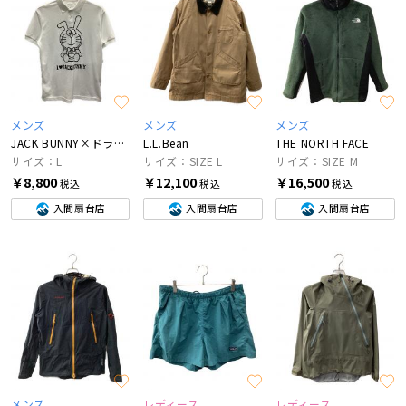
メンズ
メンズ
メンズ
JACK BUNNY×ドラえもん
L.L.Bean
THE NORTH FACE
サイズ：L
サイズ：SIZE L
サイズ：SIZE M
￥8,800
￥12,100
￥16,500
税込
税込
税込
入間扇台店
入間扇台店
入間扇台店
メンズ
レディース
レディース