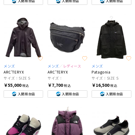
入間扇台店
入間扇台店
入間扇台店
メンズ
メンズ
レディース
メンズ
ARC'TERYX
ARC'TERYX
Patagonia
サイズ：SIZE S
サイズ：
サイズ：SIZE S
￥55,000
￥7,700
￥16,500
税込
税込
税込
入間扇台店
入間扇台店
入間扇台店